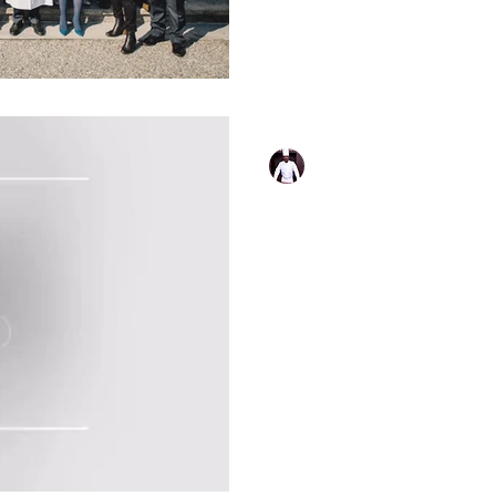
Michel Owona
24 févr. 2023
1 min de lecture
SPOON by Owon
#restaurant, #gastronomie, #gou
#Michelin, #étoiles #Michelin,