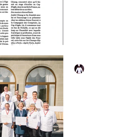
Michel Owona
24 févr. 2023
1 min de lecture
Les Toques Fran
délégations Sui
Les Chefs MOF (Meilleurs Ouv
Lausanne partage & passion. #r
#gourmet, #vins, #palace, #popup