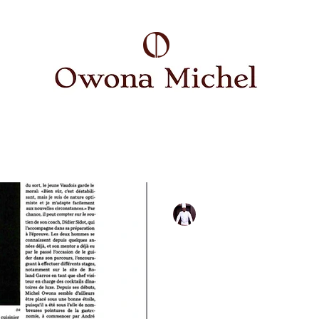
Michel Owona
24 févr. 2023
1 min de lecture
Hotellerie et G
Zeitung
#restaurant, #gastronomie, #gou
#Michelin, #étoiles #Michelin,