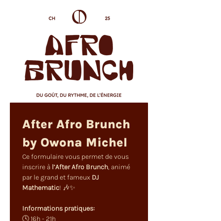
After Afro Brunch 
by Owona Michel
Ce formulaire vous permet de vous 
inscrire à 
l’After Afro Brunch
, animé 
par le grand et fameux 
DJ 
Mathematic
! 🎶✨
Informations pratiques:
🕓 16h - 21h