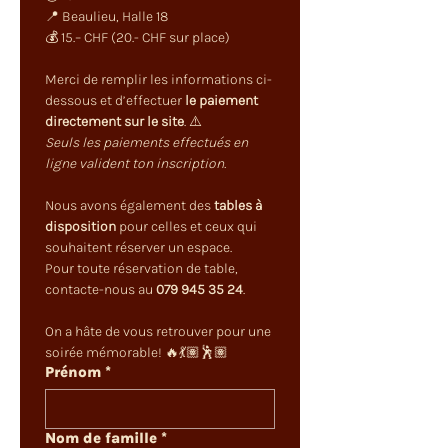
📍 Beaulieu, Halle 18
💰 15.– CHF (20.- CHF sur place)
Merci de remplir les informations ci-
dessous et d’effectuer 
le paiement 
directement sur le site
. ⚠️ 
Seuls les paiements effectués en 
ligne valident ton inscription.
Nous avons également des 
tables à 
disposition
 pour celles et ceux qui 
souhaitent réserver un espace. 
Pour toute réservation de table, 
contacte-nous au 
079 945 35 24
.
On a hâte de vous retrouver pour une 
soirée mémorable! 🔥💃🏽🕺🏽
Prénom
*
Nom de famille
*